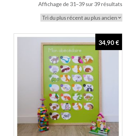
Trié
Affichage de 31–39 sur 39 résultats
du
plus
récen
au
34,90
€
plus
ancie