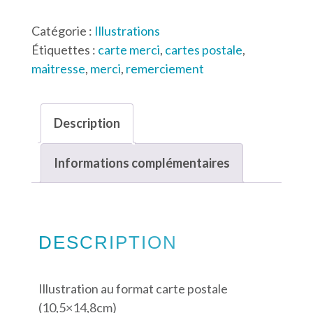
Merci
Catégorie :
Illustrations
fleuri
Étiquettes :
carte merci
,
cartes postale
,
maitresse
,
merci
,
remerciement
Description
Informations complémentaires
DESCRIPTION
Illustration au format carte postale
(10,5×14,8cm)