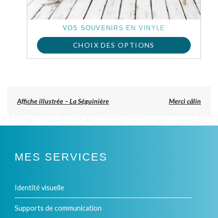
VOS SOUVENIRS EN VINYLE
CHOIX DES OPTIONS
Previous
Affiche illustrée – La Séguinière
Merci câlin
post:
NAVIGATION
DE
L’ARTICLE
MES SERVICES
Identité visuelle
Supports de communication