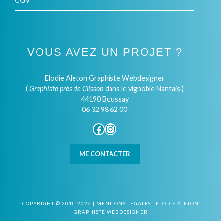
CGV
VOUS AVEZ UN PROJET ?
Elodie Aleton Graphiste Webdesigner
(
Graphiste près de Clisson
dans le vignoble Nantais )
44190 Boussay
06 32 98 62 00
Facebook
Instagram
ME CONTACTER
COPYRIGHT © 2010-2026 |
MENTIONS LÉGALES
|
ELODIE ALETON
GRAPHISTE WEBDESIGNER