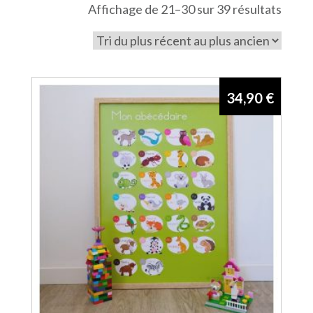
Trié
Affichage de 21–30 sur 39 résultats
du
plus
récen
au
34,90
€
plus
ancie