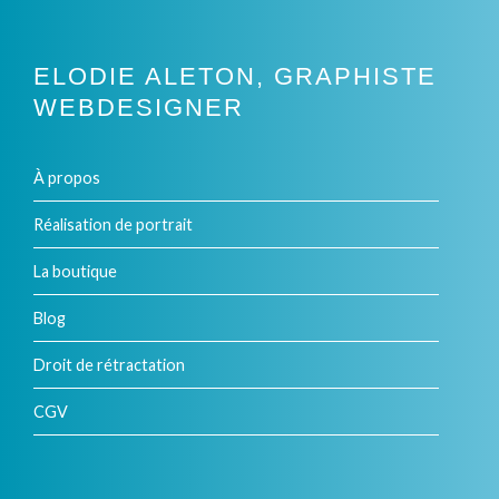
produit
ELODIE ALETON, GRAPHISTE
WEBDESIGNER
À propos
Réalisation de portrait
La boutique
Blog
Droit de rétractation
CGV