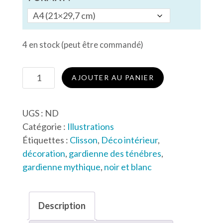
4 en stock (peut être commandé)
quantité
AJOUTER AU PANIER
de
Gardienne
UGS :
ND
des
Catégorie :
Illustrations
Ténèbres
Étiquettes :
Clisson
,
Déco intérieur
,
1
décoration
,
gardienne des ténébres
,
gardienne mythique
,
noir et blanc
Description