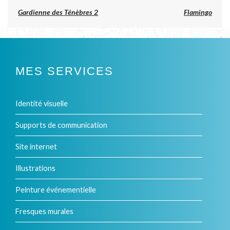
produit
a
Previous
Gardienne des Ténèbres 2
Flamingo
post:
plusieurs
NAVIGATION
DE
variations.
L’ARTICLE
Les
MES SERVICES
options
peuvent
Identité visuelle
être
Supports de communication
choisies
Site internet
sur
Illustrations
la
Peinture événementielle
page
Fresques murales
du