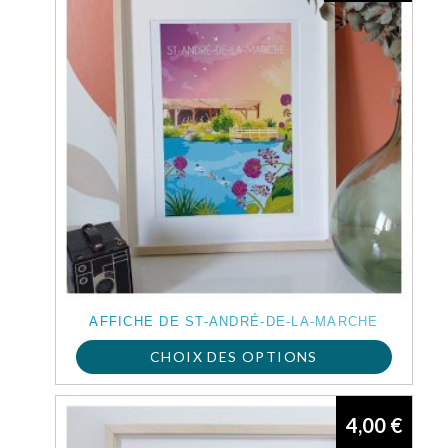
produit
AFFICHE DE ST-ANDRÉ-DE-LA-MARCHE
CHOIX DES OPTIONS
Ce
4,00
€
produit