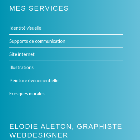
plusieurs
MES SERVICES
variations.
Identité visuelle
Les
options
Supports de communication
peuvent
Site internet
être
Illustrations
choisies
Peinture événementielle
sur
Fresques murales
la
page
du
ELODIE ALETON, GRAPHISTE
produit
WEBDESIGNER