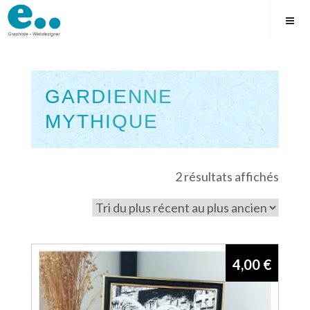
Skip
to
content
GARDIENNE
MYTHIQUE
Square
Trié
2 résultats affichés
du
plus
récen
au
4,00
€
plus
ancie