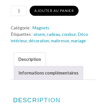
quantité
AJOUTER AU PANIER
de
Magnet
Catégorie :
Magnets
merci
Étiquettes :
atsem
,
cadeau
,
couleur
,
Déco
violet
intérieur
,
décoration
,
maitresse
,
mariage
rayé
Description
Informations complémentaires
DESCRIPTION