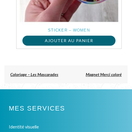
STICKER – WOMEN
AJOUTER AU PANIER
Previous
Coloriage – Les Mascarades
Magnet Merci coloré
post:
NAVIGATION
DE
L’ARTICLE
MES SERVICES
Identité visuelle