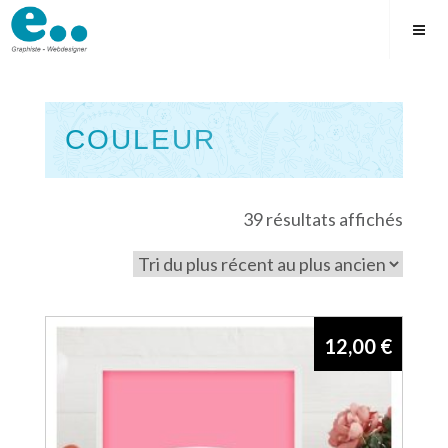
Skip
to
content
COULEUR
Square
Trié
39 résultats affichés
du
plus
récen
au
12,00
€
plus
ancie