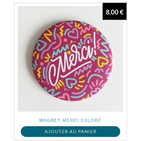
du
8,00
€
produit
MAGNET MERCI COLORÉ
AJOUTER AU PANIER