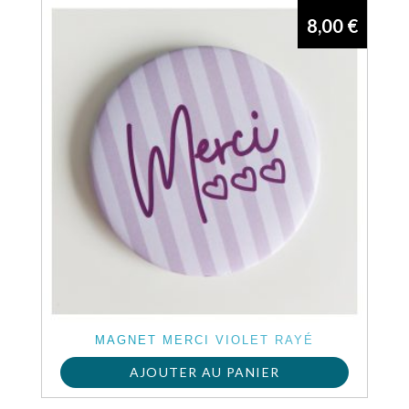
du
produit
8,00
€
produit
a
plusieurs
variations.
Les
options
peuvent
être
choisies
sur
MAGNET MERCI VIOLET RAYÉ
la
AJOUTER AU PANIER
page