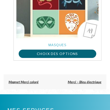
MASQUES
CHOIX DES OPTIONS
Ce
produit
a
Previous
Magnet Merci coloré
Merci – Bleu électrique
post:
plusieurs
NAVIGATION
DE
variations.
L’ARTICLE
Les