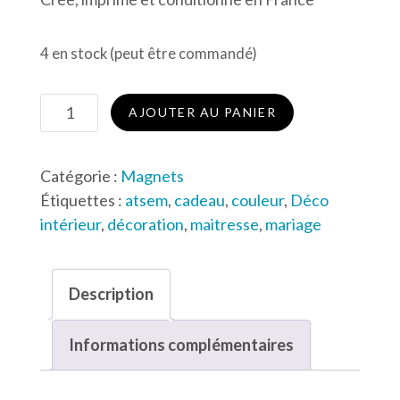
4 en stock (peut être commandé)
quantité
AJOUTER AU PANIER
de
Magnet
Catégorie :
Magnets
#Merci
Étiquettes :
atsem
,
cadeau
,
couleur
,
Déco
bleu
intérieur
,
décoration
,
maitresse
,
mariage
Description
Informations complémentaires