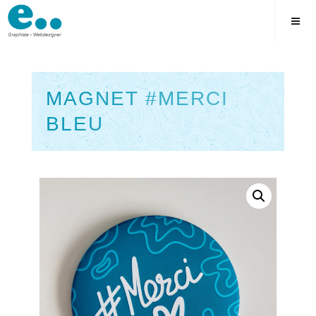
Skip
to
content
MAGNET #MERCI
BLEU
Square