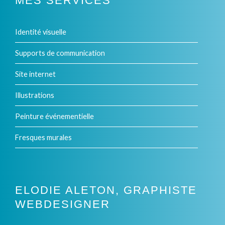
MES SERVICES
options
peuvent
Identité visuelle
être
Supports de communication
choisies
Site internet
sur
Illustrations
la
Peinture événementielle
page
Fresques murales
du
produit
ELODIE ALETON, GRAPHISTE
WEBDESIGNER