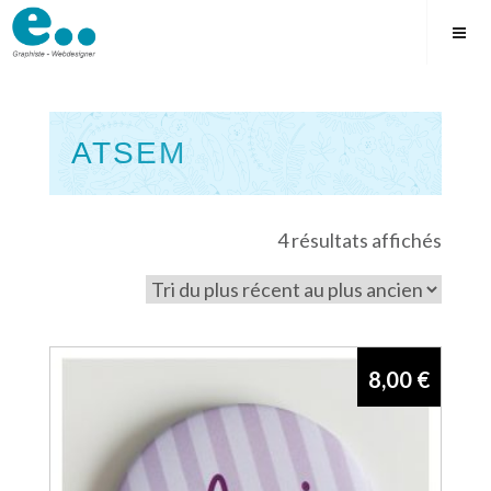
Skip
to
content
ATSEM
Square
Trié
4 résultats affichés
du
plus
récen
au
8,00
€
plus
ancie