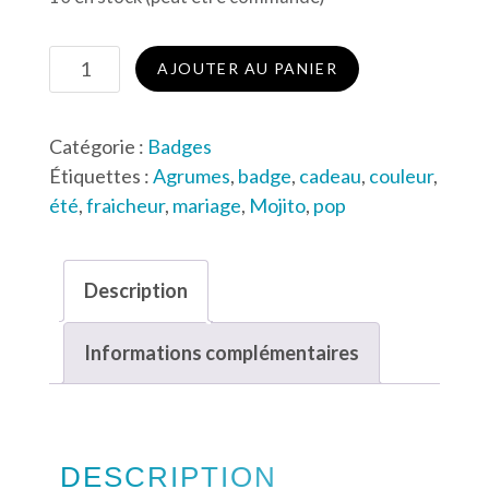
quantité
AJOUTER AU PANIER
de
Mojito
Catégorie :
Badges
Frais
Étiquettes :
Agrumes
,
badge
,
cadeau
,
couleur
,
été
,
fraicheur
,
mariage
,
Mojito
,
pop
Description
Informations complémentaires
DESCRIPTION