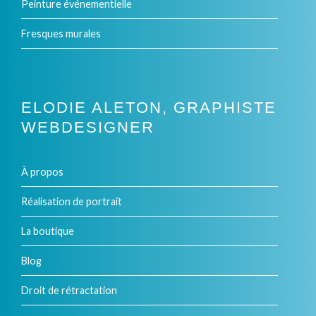
page
Peinture événementielle
du
Fresques murales
produit
ELODIE ALETON, GRAPHISTE
WEBDESIGNER
À propos
Réalisation de portrait
La boutique
Blog
Droit de rétractation