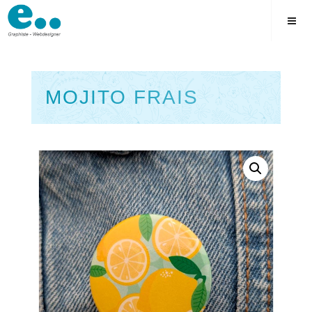
Skip
to
content
MOJITO FRAIS
Square