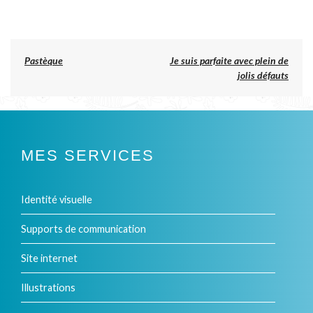
Ce
produit
a
Previous
Pastèque
Je suis parfaite avec plein de
post:
jolis défauts
plusieurs
NAVIGATION
DE
variations.
L’ARTICLE
Les
MES SERVICES
options
peuvent
Identité visuelle
être
Supports de communication
choisies
Site internet
sur
la
Illustrations