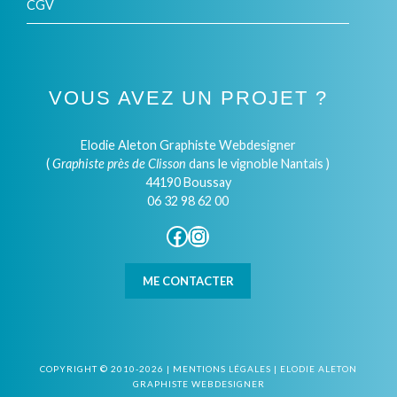
CGV
VOUS AVEZ UN PROJET ?
Elodie Aleton Graphiste Webdesigner
(
Graphiste près de Clisson
dans le vignoble Nantais )
44190 Boussay
06 32 98 62 00
Facebook
Instagram
ME CONTACTER
COPYRIGHT © 2010-2026 |
MENTIONS LÉGALES
|
ELODIE ALETON
GRAPHISTE WEBDESIGNER