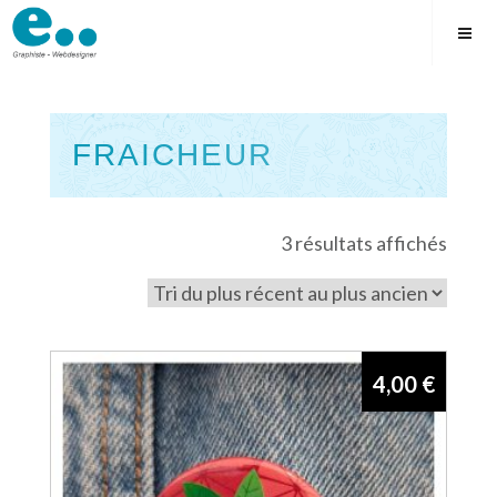
Skip
to
content
FRAICHEUR
Square
Trié
3 résultats affichés
du
plus
récen
au
4,00
€
plus
ancie