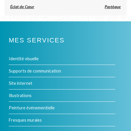
Previous
Éclat de Cœur
Pastèque
post:
NAVIGATION
DE
L’ARTICLE
MES SERVICES
Identité visuelle
Supports de communication
Site internet
Illustrations
Peinture événementielle
Fresques murales