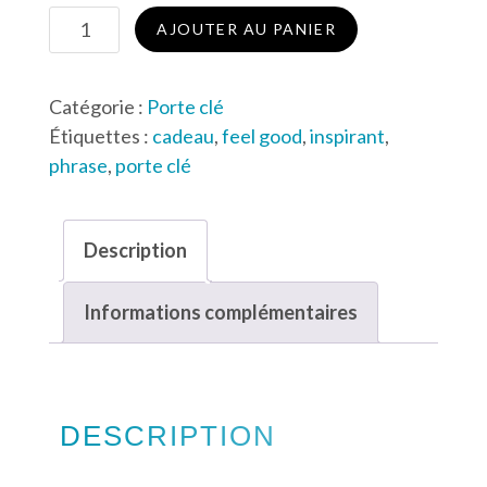
quantité
AJOUTER AU PANIER
de
Porte-
Catégorie :
Porte clé
clé
Étiquettes :
cadeau
,
feel good
,
inspirant
,
motivation
phrase
,
porte clé
–
Ose
Briller
Description
Informations complémentaires
DESCRIPTION