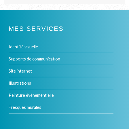
DE
variations.
L’ARTICLE
Les
MES SERVICES
options
peuvent
Identité visuelle
être
Supports de communication
choisies
Site internet
sur
la
Illustrations
page
Peinture événementielle
du
Fresques murales
produit