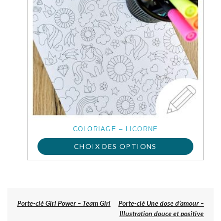
COLORIAGE – LICORNE
CHOIX DES OPTIONS
Ce
produit
a
Previous
Porte-clé Girl Power – Team Girl
Porte-clé Une dose d’amour –
post:
Illustration douce et positive
plusieurs
NAVIGATION