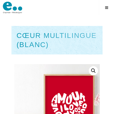
Skip
to
content
CŒUR MULTILINGUE
(BLANC)
Square