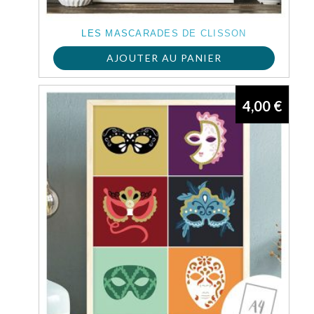
choisies
sur
LES MASCARADES DE CLISSON
la
AJOUTER AU PANIER
page
du
4,00
€
produit