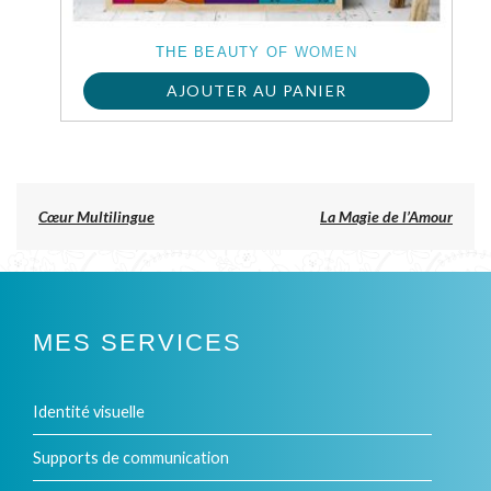
choisies
sur
THE BEAUTY OF WOMEN
la
AJOUTER AU PANIER
page
du
produit
Previous
Cœur Multilingue
La Magie de l’Amour
post:
NAVIGATION
DE
L’ARTICLE
MES SERVICES
Identité visuelle
Supports de communication