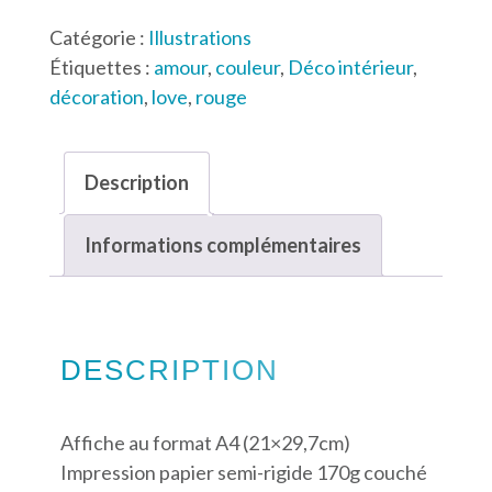
Cœur
Catégorie :
Illustrations
Multilingue
Étiquettes :
amour
,
couleur
,
Déco intérieur
,
(blanc)
décoration
,
love
,
rouge
Description
Informations complémentaires
DESCRIPTION
Affiche au format A4 (21×29,7cm)
Impression papier semi-rigide 170g couché