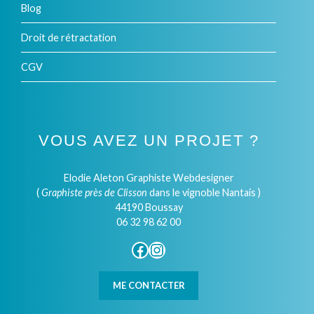
Blog
Droit de rétractation
CGV
VOUS AVEZ UN PROJET ?
Elodie Aleton Graphiste Webdesigner
(
Graphiste près de Clisson
dans le vignoble Nantais )
44190 Boussay
06 32 98 62 00
Facebook
Instagram
ME CONTACTER