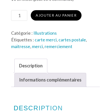
quantité
AJOUTER AU PANIER
de
Merci
Catégorie :
Illustrations
coloré
Étiquettes :
carte merci
,
cartes postale
,
maitresse
,
merci
,
remerciement
Description
Informations complémentaires
DESCRIPTION