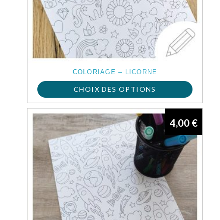
COLORIAGE – LICORNE
CHOIX DES OPTIONS
Ce
4,00
€
produit
a
plusieurs
variations.
Les
options