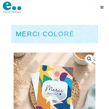
Skip
to
content
MERCI COLORÉ
Square