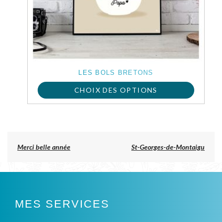
peuvent
être
choisies
sur
LES BOLS BRETONS
la
CHOIX DES OPTIONS
page
du
produit
Previous
Merci belle année
St-Georges-de-Montaigu
post:
NAVIGATION
DE
L’ARTICLE
MES SERVICES