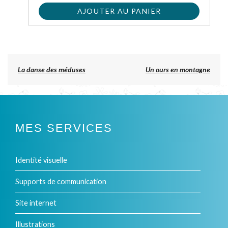
AJOUTER AU PANIER
Previous
La danse des méduses
Un ours en montagne
post:
NAVIGATION
DE
L’ARTICLE
MES SERVICES
Identité visuelle
Supports de communication
Site internet
Illustrations