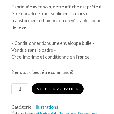
Fabriquée avec soin, notre affiche est prête à
être encadrée pour sublimer les murs et
transformer la chambre en un véritable cocon
de rêve.
« Conditionner dans une enveloppe bulle –
Vendue sans le cadre »
Crée, imprimé et conditionné en France
3 en stock (peut être commandé)
quantité
AJOUTER AU PANIER
de
Danseuse
Catégorie :
Illustrations
ballerine
Étiquettes :
affiche A4
,
Ballerine
,
Danseuse
,