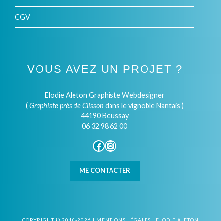
CGV
VOUS AVEZ UN PROJET ?
Elodie Aleton Graphiste Webdesigner
(
Graphiste près de Clisson
dans le vignoble Nantais )
44190 Boussay
06 32 98 62 00
Facebook
Instagram
ME CONTACTER
COPYRIGHT © 2010-2026 |
MENTIONS LÉGALES
|
ELODIE ALETON