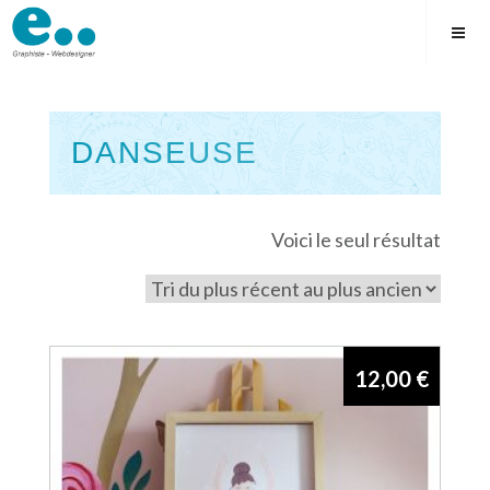
Skip
to
content
DANSEUSE
Square
Voici le seul résultat
12,00
€