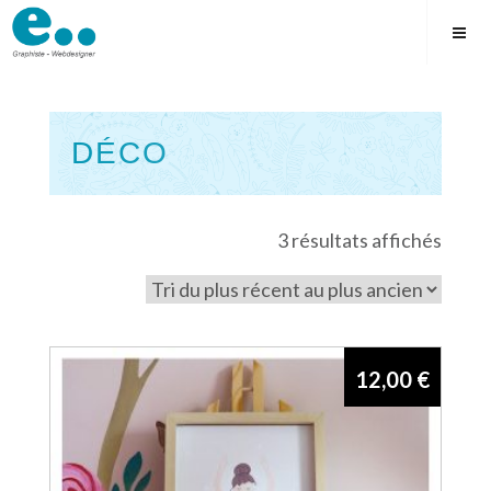
Skip
to
content
DÉCO
Square
Trié
3 résultats affichés
du
plus
récen
au
12,00
€
plus
ancie