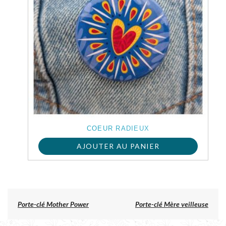
COEUR RADIEUX
AJOUTER AU PANIER
Previous
Porte-clé Mother Power
Porte-clé Mère veilleuse
post:
NAVIGATION