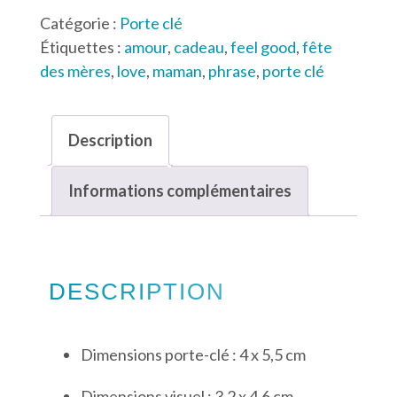
Porte-
Catégorie :
Porte clé
clé
Étiquettes :
amour
,
cadeau
,
feel good
,
fête
Maman
des mères
,
love
,
maman
,
phrase
,
porte clé
Magique
Description
Informations complémentaires
DESCRIPTION
Dimensions porte-clé : 4 x 5,5 cm
Dimensions visuel : 3,2 x 4,6 cm