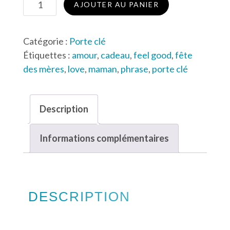
quantité
AJOUTER AU PANIER
de
Porte-
Catégorie :
Porte clé
clé
Étiquettes :
amour
,
cadeau
,
feel good
,
fête
Mère
des mères
,
love
,
maman
,
phrase
,
porte clé
veilleuse
Description
Informations complémentaires
DESCRIPTION