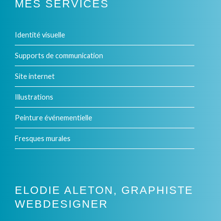
MES SERVICES
options
peuvent
Identité visuelle
être
Supports de communication
choisies
Site internet
sur
Illustrations
la
Peinture événementielle
page
Fresques murales
du
produit
ELODIE ALETON, GRAPHISTE
WEBDESIGNER