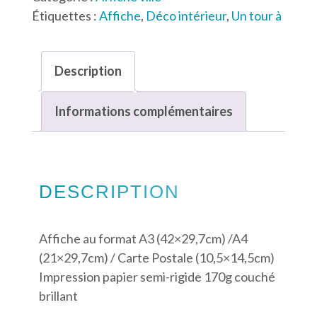
Étiquettes :
Affiche
,
Déco intérieur
,
Un tour à
à
Gétigné
Description
Informations complémentaires
DESCRIPTION
Affiche au format A3 (42×29,7cm) /A4
(21×29,7cm) / Carte Postale (10,5×14,5cm)
Impression papier semi-rigide 170g couché
brillant