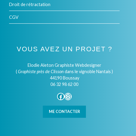
Droit de rétractation
CGV
VOUS AVEZ UN PROJET ?
Elodie Aleton Graphiste Webdesigner
(
Graphiste près de Clisson
dans le vignoble Nantais )
44190 Boussay
06 32 98 62 00
Facebook
Instagram
ME CONTACTER