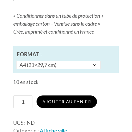
« Conditionner dans un tube de protection +
emballage carton – Vendue sans le cadre »
Crée, imprimé et conditionné en France
FORMAT :
10 en stock
quantité
AJOUTER AU PANIER
de
Affiche
UGS :
ND
Un
Catégorie :
Affiche ville
tour