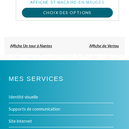
AFFICHE ST-MACAIRE-EN-MAUGES
la
CHOIX DES OPTIONS
page
Ce
du
produit
produit
a
Previous
Affiche Un tour à Nantes
Affiche de Vertou
post:
plusieurs
NAVIGATION
DE
variations.
L’ARTICLE
Les
MES SERVICES
options
peuvent
Identité visuelle
être
Supports de communication
choisies
Site internet
sur