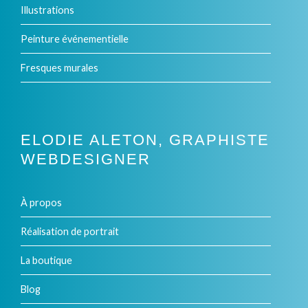
Illustrations
la
Peinture événementielle
page
Fresques murales
du
produit
ELODIE ALETON, GRAPHISTE
WEBDESIGNER
À propos
Réalisation de portrait
La boutique
Blog