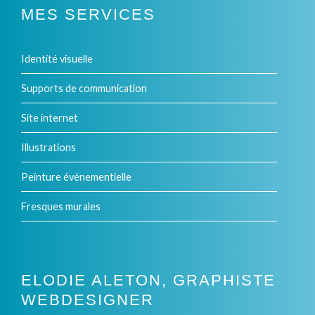
plusieurs
MES SERVICES
variations.
Identité visuelle
Les
options
Supports de communication
peuvent
Site internet
être
Illustrations
choisies
Peinture événementielle
sur
Fresques murales
la
page
du
ELODIE ALETON, GRAPHISTE
produit
WEBDESIGNER