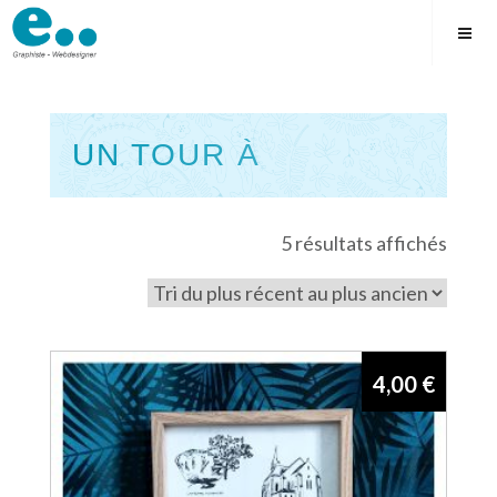
Skip
to
content
UN TOUR À
Square
Trié
5 résultats affichés
du
plus
récen
au
4,00
€
plus
ancie