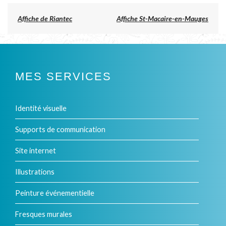
produit
a
Previous
Affiche de Riantec
Affiche St-Macaire-en-Mauges
post:
plusieurs
NAVIGATION
DE
variations.
L’ARTICLE
Les
MES SERVICES
options
peuvent
Identité visuelle
être
Supports de communication
choisies
Site internet
sur
Illustrations
la
Peinture événementielle
page
Fresques murales
du