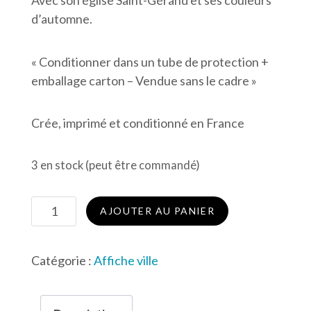
d’automne.
« Conditionner dans un tube de protection +
emballage carton – Vendue sans le cadre »
Crée, imprimé et conditionné en France
3 en stock (peut être commandé)
quantité
AJOUTER AU PANIER
de
Affiche
Catégorie :
Affiche ville
de
Cléguer