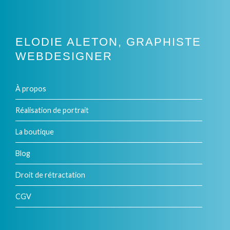
produit
ELODIE ALETON, GRAPHISTE
WEBDESIGNER
À propos
Réalisation de portrait
La boutique
Blog
Droit de rétractation
CGV