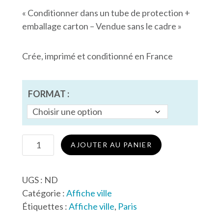
« Conditionner dans un tube de protection +
emballage carton – Vendue sans le cadre »
Crée, imprimé et conditionné en France
FORMAT :
quantité
AJOUTER AU PANIER
de
Affiche
UGS :
ND
de
Catégorie :
Affiche ville
Paris
Étiquettes :
Affiche ville
,
Paris