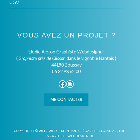
CGV
VOUS AVEZ UN PROJET ?
Elodie Aleton Graphiste Webdesigner
(
Graphiste près de Clisson
dans le vignoble Nantais )
44190 Boussay
06 32 98 62 00
Facebook
Instagram
ME CONTACTER
COPYRIGHT © 2010-2026 |
MENTIONS LÉGALES
|
ELODIE ALETON
GRAPHISTE WEBDESIGNER