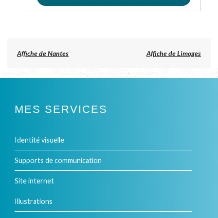
Previous
Affiche de Nantes
Affiche de Limoges
post:
NAVIGATION
DE
L’ARTICLE
MES SERVICES
Identité visuelle
Supports de communication
Site internet
Illustrations