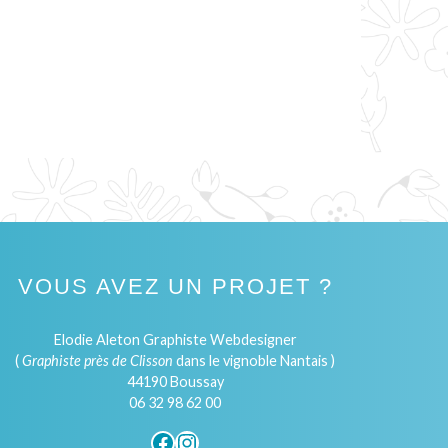
VOUS AVEZ UN PROJET ?
Elodie Aleton Graphiste Webdesigner
(
Graphiste près de Clisson
dans le vignoble Nantais )
44190 Boussay
06 32 98 62 00
Facebook
Instagram