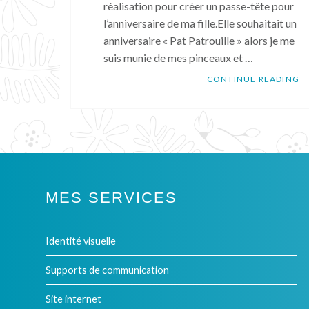
réalisation pour créer un passe-tête pour
l’anniversaire de ma fille.Elle souhaitait un
anniversaire « Pat Patrouille » alors je me
suis munie de mes pinceaux et …
RÉ
CONTINUE READING
Tags:
Deco
anniversaire
,
Passe-
tête
,
pat
MES SERVICES
Patrouille
Identité visuelle
Supports de communication
Site internet