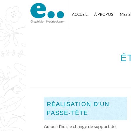
Skip
to
ACCUEIL
À PROPOS
MES S
content
É
RÉALISATION D’UN
PASSE-TÊTE
Aujourd’hui, je change de support de