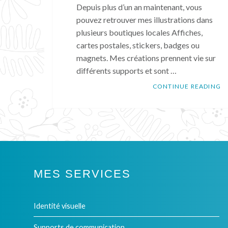
Depuis plus d’un an maintenant, vous
pouvez retrouver mes illustrations dans
plusieurs boutiques locales Affiches,
cartes postales, stickers, badges ou
magnets. Mes créations prennent vie sur
différents supports et sont …
O
CONTINUE READING
Tags:
boutique
créateur
,
illustations
,
local
,
point
MES SERVICES
de
vente
,
Identité visuelle
produits
Supports de communication