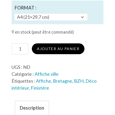
FORMAT :
9 en stock (peut être commandé)
quantité
AJOUTER AU PANIER
de
Affiche
UGS :
ND
de
Catégorie :
Affiche ville
Tiffauges
Étiquettes :
Affiche
,
Bretagne
,
BZH
,
Déco
intérieur
,
Finistère
Description