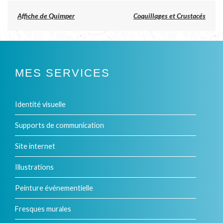
Previous
Affiche de Quimper
Coquillages et Crustacés
post:
NAVIGATION
DE
L’ARTICLE
MES SERVICES
Identité visuelle
Supports de communication
Site internet
Illustrations
Peinture événementielle
Fresques murales