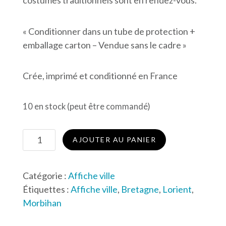
« Conditionner dans un tube de protection +
emballage carton – Vendue sans le cadre »
Crée, imprimé et conditionné en France
10 en stock (peut être commandé)
quantité
AJOUTER AU PANIER
de
Affiche
Catégorie :
Affiche ville
de
Étiquettes :
Affiche ville
,
Bretagne
,
Lorient
,
Lorient
Morbihan