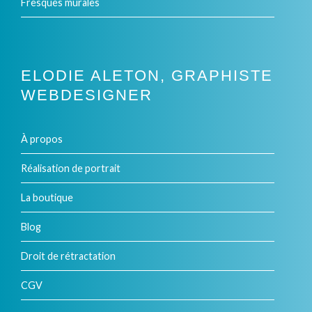
Fresques murales
du
produit
ELODIE ALETON, GRAPHISTE
WEBDESIGNER
À propos
Réalisation de portrait
La boutique
Blog
Droit de rétractation
CGV