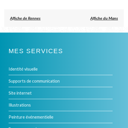
du
produit
produit
a
Previous
Affiche de Rennes
Affiche du Mans
post:
plusieurs
NAVIGATION
DE
variations.
L’ARTICLE
Les
MES SERVICES
options
peuvent
Identité visuelle
être
Supports de communication
choisies
Site internet
sur
Illustrations
la
Peinture événementielle
page