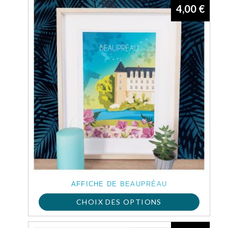
4,00
€
AFFICHE DE BEAUPRÉAU
CHOIX DES OPTIONS
Ce