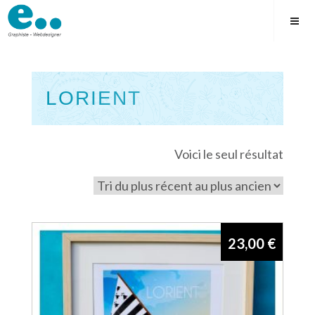
Skip
to
content
LORIENT
Square
Voici le seul résultat
23,00
€