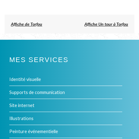
du
produit
produit
a
Previous
Affiche de Torfou
Affiche Un tour à Torfou
post:
plusieurs
NAVIGATION
DE
variations.
L’ARTICLE
Les
MES SERVICES
options
peuvent
Identité visuelle
être
Supports de communication
choisies
Site internet
sur
Illustrations
la
Peinture événementielle
page