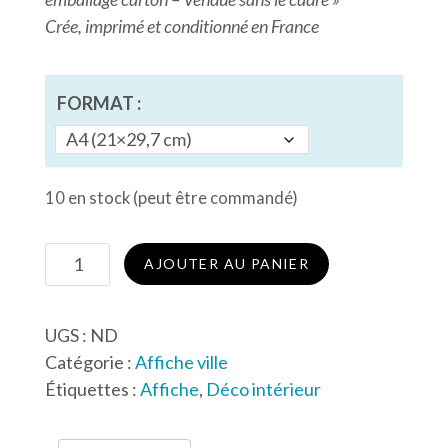
Crée, imprimé et conditionné en France
FORMAT :
10 en stock (peut être commandé)
quantité
AJOUTER AU PANIER
de
Affiche
UGS :
ND
de
Catégorie :
Affiche ville
Gétigné
Étiquettes :
Affiche
,
Déco intérieur