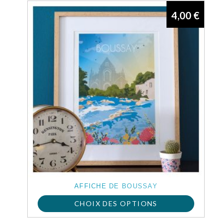
4,00
€
AFFICHE DE BOUSSAY
CHOIX DES OPTIONS
Ce