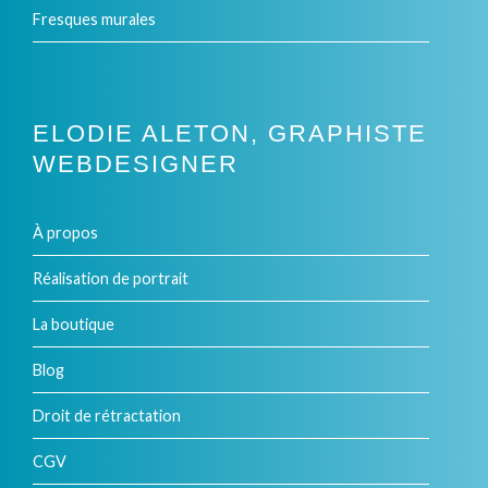
Fresques murales
du
produit
ELODIE ALETON, GRAPHISTE
WEBDESIGNER
À propos
Réalisation de portrait
La boutique
Blog
Droit de rétractation
CGV