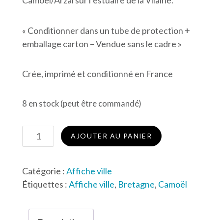
« Conditionner dans un tube de protection +
emballage carton – Vendue sans le cadre »
Crée, imprimé et conditionné en France
8 en stock (peut être commandé)
quantité
AJOUTER AU PANIER
de
Affiche
Catégorie :
Affiche ville
de
Étiquettes :
Affiche ville
,
Bretagne
,
Camoël
Camoël