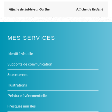
produit
Previous
Affiche de Sablé-sur-Sarthe
Affiche de Rédéné
post:
NAVIGATION
DE
L’ARTICLE
MES SERVICES
Identité visuelle
Supports de communication
Site internet
Illustrations
Peinture événementielle
Fresques murales