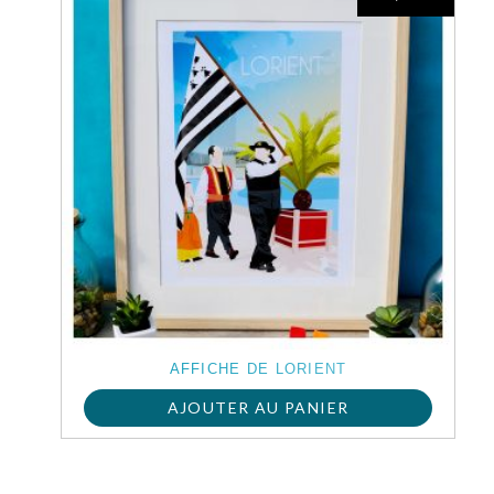
a
plusieurs
variations.
Les
options
peuvent
être
choisies
sur
AFFICHE DE LORIENT
la
AJOUTER AU PANIER
page
du