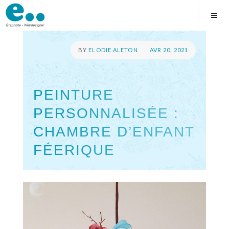
Skip
to
content
POSTED
BY
ELODIE.ALETON
AVR 20, 2021
ON
PEINTURE
PERSONNALISÉE :
CHAMBRE D’ENFANT
FÉERIQUE
Square