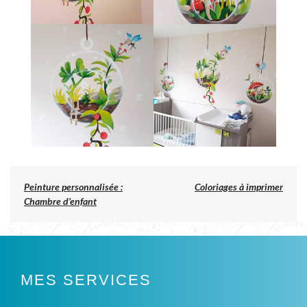
Previous
Peinture personnalisée :
Coloriages à imprimer
post:
Chambre d’enfant
NAVIGATION
DE
L’ARTICLE
MES SERVICES