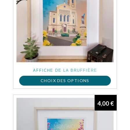
AFFICHE DE LA BRUFFIÈRE
CHOIX DES OPTIONS
Ce
produit
4,00
€
a
plusieurs