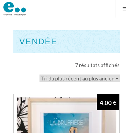
Skip
to
content
VENDÉE
Square
Trié
7 résultats affichés
du
plus
récen
au
4,00
€
plus
ancie