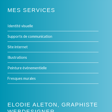
plusieurs
MES SERVICES
variations.
Identité visuelle
Les
options
Supports de communication
peuvent
Site internet
être
Illustrations
choisies
Peinture événementielle
sur
Fresques murales
la
page
du
ELODIE ALETON, GRAPHISTE
produit
WEBDESIGNER