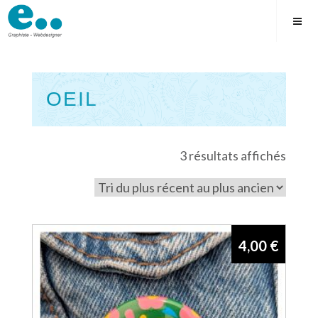
Skip
to
content
OEIL
Square
Trié
3 résultats affichés
du
plus
récen
au
4,00
€
plus
ancie