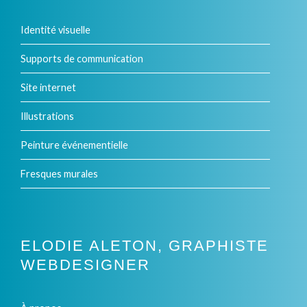
variations.
Identité visuelle
Les
options
Supports de communication
peuvent
Site internet
être
Illustrations
choisies
Peinture événementielle
sur
Fresques murales
la
page
du
ELODIE ALETON, GRAPHISTE
produit
WEBDESIGNER