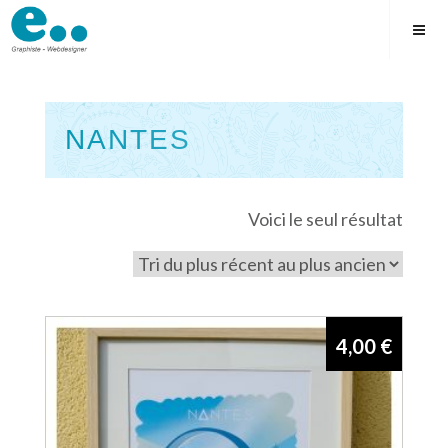
Skip
to
content
NANTES
Square
Voici le seul résultat
4,00
€