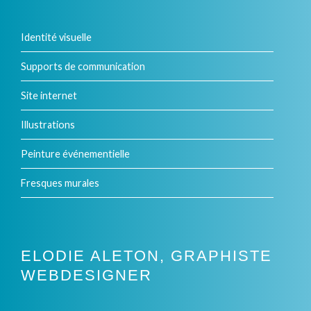
variations.
Identité visuelle
Les
options
Supports de communication
peuvent
Site internet
être
Illustrations
choisies
Peinture événementielle
sur
Fresques murales
la
page
du
ELODIE ALETON, GRAPHISTE
produit
WEBDESIGNER