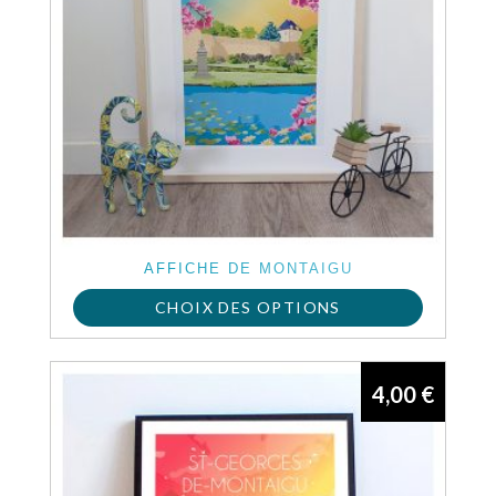
AFFICHE DE MONTAIGU
CHOIX DES OPTIONS
Ce
produit
4,00
€
a
plusieurs