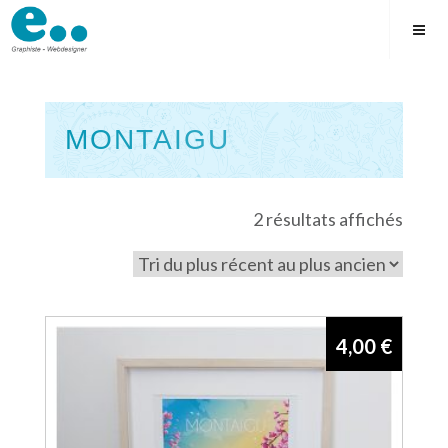
Skip
to
content
MONTAIGU
Square
Trié
2 résultats affichés
du
plus
récen
au
4,00
€
plus
ancie