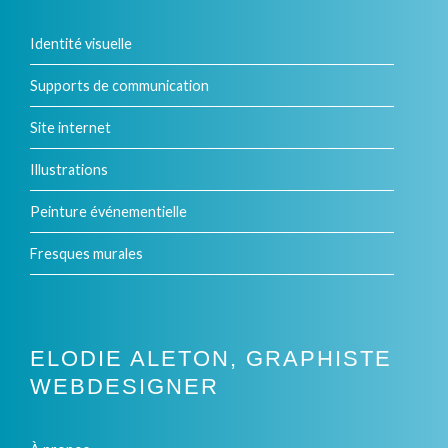
variations.
Identité visuelle
Les
options
Supports de communication
peuvent
Site internet
être
Illustrations
choisies
Peinture événementielle
sur
Fresques murales
la
page
du
ELODIE ALETON, GRAPHISTE
produit
WEBDESIGNER