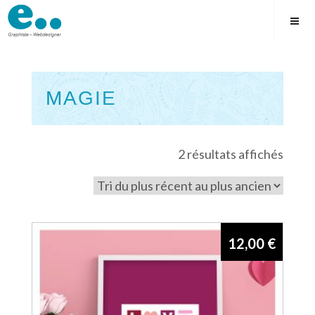
Skip
to
content
MAGIE
Square
Trié
2 résultats affichés
du
plus
récen
au
12,00
€
plus
ancie