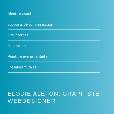
variations.
Identité visuelle
Les
options
Supports de communication
peuvent
Site internet
être
Illustrations
choisies
Peinture événementielle
sur
Fresques murales
la
page
du
ELODIE ALETON, GRAPHISTE
produit
WEBDESIGNER