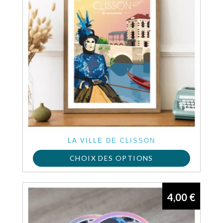
LA VILLE DE CLISSON
CHOIX DES OPTIONS
Ce
produit
4,00
€
a