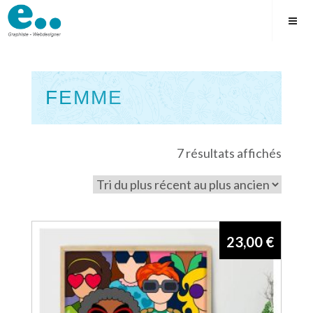
Skip
to
content
FEMME
Square
Trié
7 résultats affichés
du
plus
récen
au
23,00
€
plus
ancie