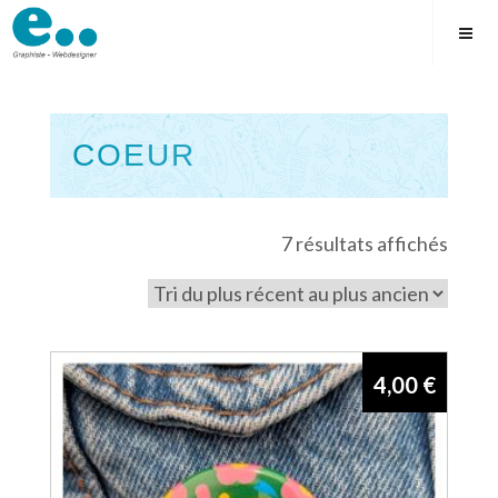
Skip
to
content
COEUR
Square
Trié
7 résultats affichés
du
plus
récen
au
4,00
€
plus
ancie