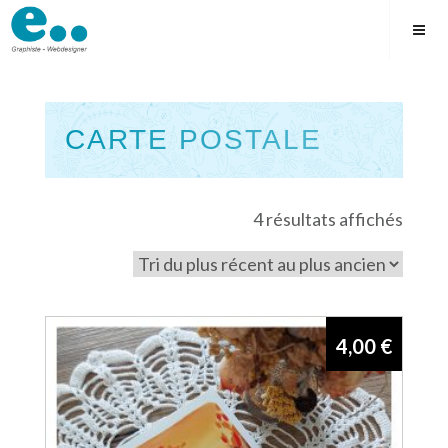
Skip
to
content
CARTE POSTALE
Square
Trié
4 résultats affichés
du
plus
récen
au
4,00
€
plus
ancie