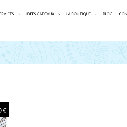
ERVICES
IDÉES CADEAUX
LA BOUTIQUE
BLOG
CON
Square
0
€